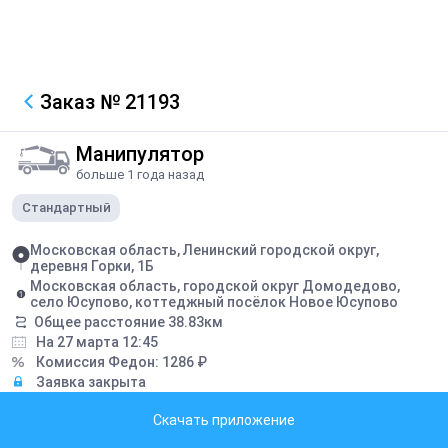
Заказ
№ 21193
Манипулятор
больше 1 года назад
Стандартный
Московская область, Ленинский городской округ,
деревня Горки, 1Б
Московская область, городской округ Домодедово,
село Юсупово, коттеджный посёлок Новое Юсупово
Общее расстояние
38.83
км
На 27 марта 12:45
Комиссия Федон:
1286
₽
Заявка закрыта
Скачать приложение
Грузоподъемность борта:
5
тонн
Грузоподъемность стрелы:
5
тонн