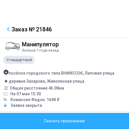
Заказ
№ 21846
Манипулятор
больше 1 года назад
Стандартный
посёлок городского типа ВНИИССОК, Липовая улица
деревня Захарово, Живописная улица
Общее расстояние
46.08
км
На 07 мая 15:30
Комиссия Федон:
1648
₽
Заявка закрыта
Описание
Скачать приложение
нужно зайти в офис для оформления заказа забрать одну паллету
камня контора называется четыре седьмых