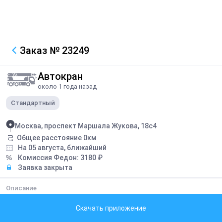
Заказ
№ 23249
Автокран
около 1 года назад
Стандартный
Москва, проспект Маршала Жукова, 18с4
Общее расстояние
0
км
На 05 августа, ближайший
Комиссия Федон:
3180
₽
Заявка закрыта
Описание
работа по месту с пакетом документов 1. Удостоверения
машиниста 2. Вахтенный журнал 3. Путевой лист с отметкой о
Скачать приложение
прохождении мед. освидетельствование с печатью 4.
Свидетельство о постановке на учет в Ростехнадзор