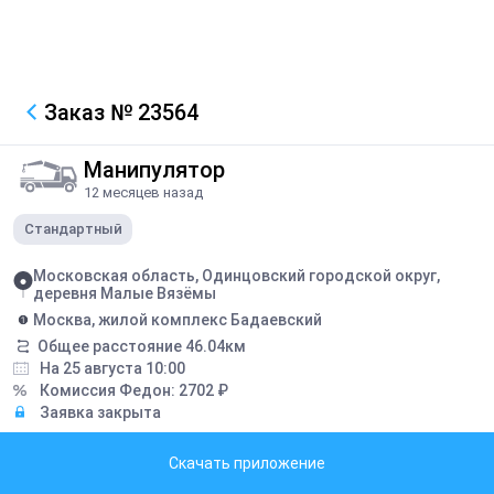
Заказ
№ 23564
Манипулятор
12 месяцев назад
Стандартный
Московская область, Одинцовский городской округ,
деревня Малые Вязёмы
Москва, жилой комплекс Бадаевский
Общее расстояние
46.04
км
На 25 августа 10:00
Комиссия Федон:
2702
₽
Заявка закрыта
Грузоподъемность борта:
10
тонн
Скачать приложение
Грузоподъемность стрелы:
7
тонн