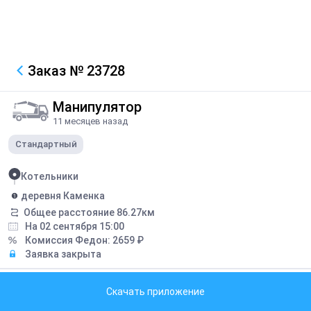
Заказ
№ 23728
Манипулятор
11 месяцев назад
Стандартный
Котельники
деревня Каменка
Общее расстояние
86.27
км
На 02 сентября 15:00
Комиссия Федон:
2659
₽
Заявка закрыта
Грузоподъемность борта:
10
тонн
Скачать приложение
Грузоподъемность стрелы:
5
тонн
Длина борта:
6
метров