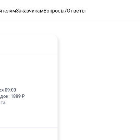
ителям
Заказчикам
Вопросы/Ответы
ря 09:00
едон:
1889
₽
ыта