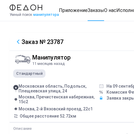
Приложение
Заказы
О нас
Исполн
Умный поиск
манипулятора
Заказ
№ 23787
Манипулятор
11 месяцев назад
Стандартный
Московская область, Подольск,
На 09 сентяб
Плещеевская улица, 24
Комиссия Ф
Москва, Пречистенская набережная,
Заявка закр
15с2
Москва, 2-й Вязовский проезд, 22с1
Общее расстояние
52.72
км
Описание