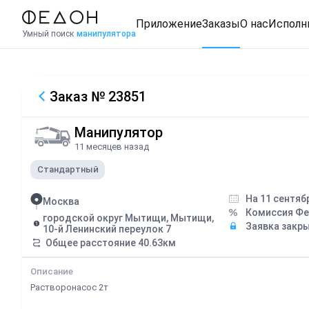
Приложение
Заказы
О нас
Исполн
Умный поиск
манипулятора
Заказ
№ 23851
Манипулятор
11 месяцев назад
Стандартный
На 11 сентяб
Москва
Комиссия Ф
городской округ Мытищи, Мытищи,
Заявка закр
10-й Ленинский переулок 7
Общее расстояние
40.63
км
Описание
Растворонасос 2т