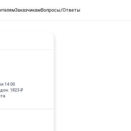
ителям
Заказчикам
Вопросы/Ответы
ря 14:00
едон:
1823
₽
ыта