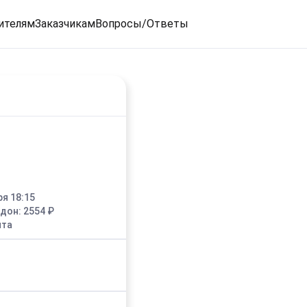
ителям
Заказчикам
Вопросы/Ответы
ря 18:15
едон:
2554
₽
ыта