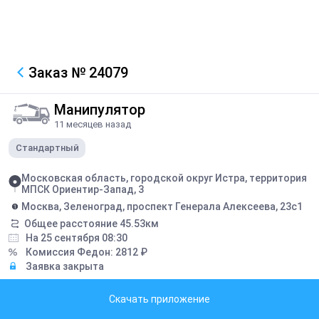
Заказ
№ 24079
Манипулятор
11 месяцев назад
Стандартный
Московская область, городской округ Истра, территория
МПСК Ориентир-Запад, 3
Москва, Зеленоград, проспект Генерала Алексеева, 23с1
Общее расстояние
45.53
км
На 25 сентября 08:30
Комиссия Федон:
2812
₽
Заявка закрыта
Описание
Скачать приложение
перевезти две дорожные плиты 3х1,75 каждая по 2,2тн и