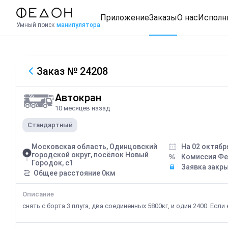
Приложение
Заказы
О нас
Исполн
Умный поиск
манипулятора
Заказ
№ 24208
Автокран
10 месяцев назад
Стандартный
Московская область, Одинцовский
На 02 октябр
городской округ, посёлок Новый
Комиссия Ф
Городок, с1
Заявка закр
Общее расстояние
0
км
Описание
снять с борта 3 плуга, два соединенных 5800кг, и один 2400. Есл