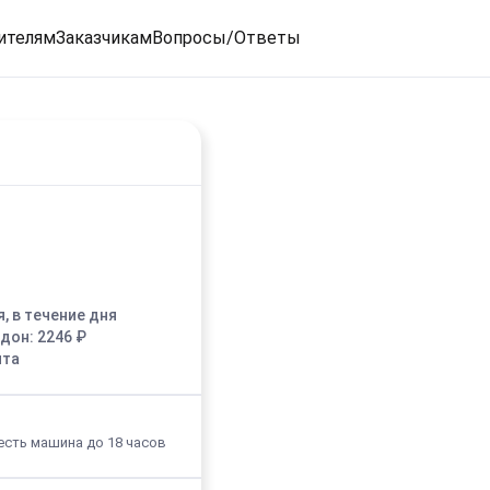
ителям
Заказчикам
Вопросы/Ответы
я, в течение дня
едон:
2246
₽
ыта
и есть машина до 18 часов