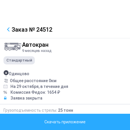
Заказ
№ 24512
Автокран
9 месяцев назад
Стандартный
Одинцово
Общее расстояние
0
км
На 29 октября, в течение дня
Комиссия Федон:
1654
₽
Заявка закрыта
Грузоподъемность стрелы:
25
тонн
Длина стрелы:
28
метров
Скачать приложение
20672
₽