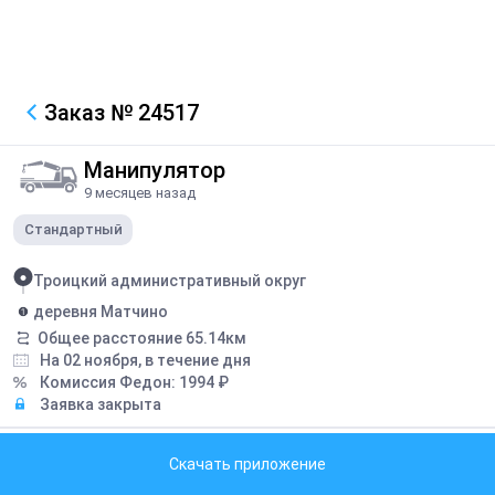
Заказ
№ 24517
Манипулятор
9 месяцев назад
Стандартный
Троицкий административный округ
деревня Матчино
Общее расстояние
65.14
км
На 02 ноября, в течение дня
Комиссия Федон:
1994
₽
Заявка закрыта
Грузоподъемность борта:
8
тонн
Скачать приложение
Грузоподъемность стрелы:
3
тонн
Длина борта:
6
метров