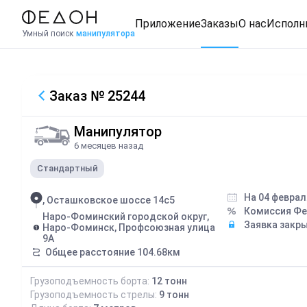
Приложение
Заказы
О нас
Исполн
Умный поиск
манипулятора
Заказ
№ 25244
Манипулятор
6 месяцев назад
Стандартный
На 04 феврал
, Осташковское шоссе 14с5
Комиссия Ф
Наро-Фоминский городской округ,
Заявка закр
Наро-Фоминск, Профсоюзная улица
9А
Общее расстояние
104.68
км
Грузоподъемность борта:
12
тонн
Грузоподъемность стрелы:
9
тонн