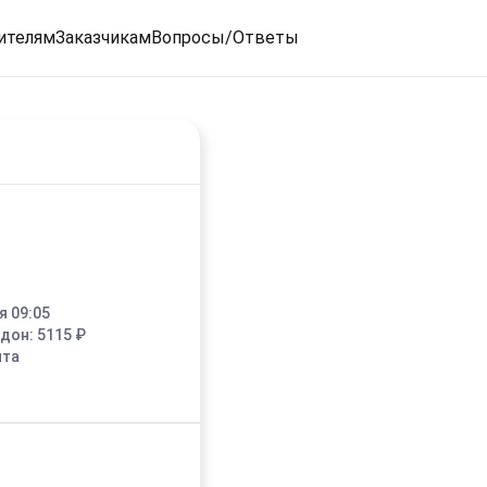
ителям
Заказчикам
Вопросы/Ответы
я 09:05
едон:
5115
₽
ыта