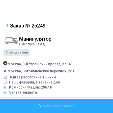
Заказ
№ 25249
Манипулятор
6 месяцев назад
Стандартный
Москва, 3-й Угрешский проезд, вл14Г
Москва, Богоявленский переулок, 2с3
Общее расстояние
10.92
км
На 05 февраля, в течение дня
Комиссия Федон:
2067
₽
Заявка закрыта
Описание
Скачать приложение
Перевезти блоки ФБС 24-4-6т 8 штук (длина — 2380 мм, ширина —
400 мм, высота — 580 мм. Вес блока — 1300 кг) Общая масса 10,4