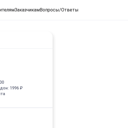
ителям
Заказчикам
Вопросы/Ответы
00
едон:
1996
₽
ыта