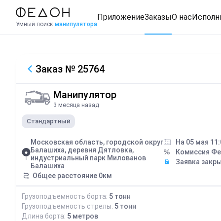
Приложение
Заказы
О нас
Исполн
Умный поиск
манипулятора
Заказ
№ 25764
Манипулятор
3 месяца назад
Стандартный
Московская область, городской округ
На 05 мая 11:
Балашиха, деревня Дятловка,
Комиссия Ф
индустриальный парк Милованов
Заявка закр
Балашиха
Общее расстояние
0
км
Грузоподъемность борта:
5
тонн
Грузоподъемность стрелы:
5
тонн
Длина борта:
5
метров