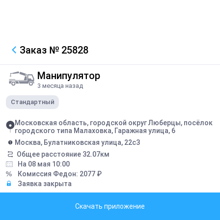
Заказ
№ 25828
Манипулятор
3 месяца назад
Стандартный
Московская область, городской округ Люберцы, посёлок
городского типа Малаховка, Гаражная улица, 6
Москва, Булатниковская улица, 22с3
Общее расстояние
32.07
км
На 08 мая 10:00
Комиссия Федон:
2077
₽
Заявка закрыта
Грузоподъемность борта:
5
тонн
Скачать приложение
Грузоподъемность стрелы:
3
тонн