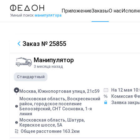
Приложение
Заказы
О нас
Исполн
Умный поиск
манипулятора
Заказ
№ 25855
Манипулятор
3 месяца назад
Стандартный
На 12 мая 10:
Москва, Южнопортовая улица, 21с59
Комиссия Ф
Московская область, Воскресенский
Заявка закр
район, городское поселение
Белоозёрский, СНТ Сосновка, 1-я
линия
Московская область, Шатура,
Кервское шоссе, 5А
Общее расстояние
163.2
км