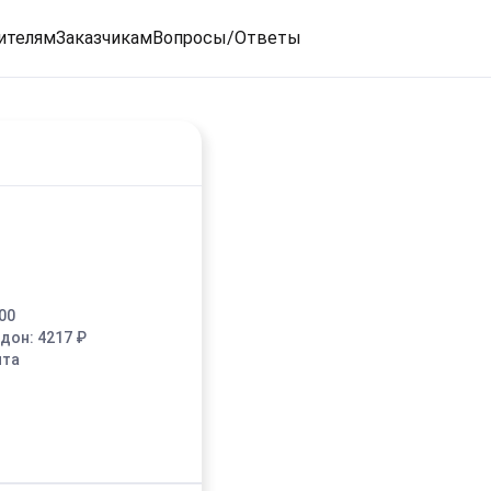
ителям
Заказчикам
Вопросы/Ответы
00
едон:
4217
₽
ыта