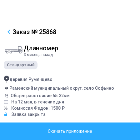
Заказ
№ 25868
Длинномер
3 месяца назад
Стандартный
деревня Румянцево
Раменский муниципальный округ, село Софьино
Общее расстояние
65.32
км
На 12 мая, в течение дня
Комиссия Федон:
1508
₽
Заявка закрыта
Грузоподъемность борта:
40
тонн
Скачать приложение
Длина борта:
11.6
метров