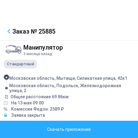
Заказ
№ 25885
Манипулятор
3 месяца назад
Стандартный
Московская область, Мытищи, Силикатная улица, 42к1
Московская область, Подольск, Железнодорожная
улица, 2
Общее расстояние
69.86
км
На 13 мая 09:00
Комиссия Федон:
2589
₽
Заявка закрыта
Грузоподъемность борта:
8
тонн
Скачать приложение
Грузоподъемность стрелы:
3
тонн