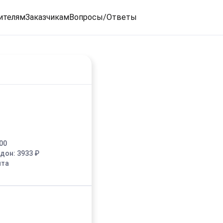
ителям
Заказчикам
Вопросы/Ответы
00
едон:
3933
₽
ыта