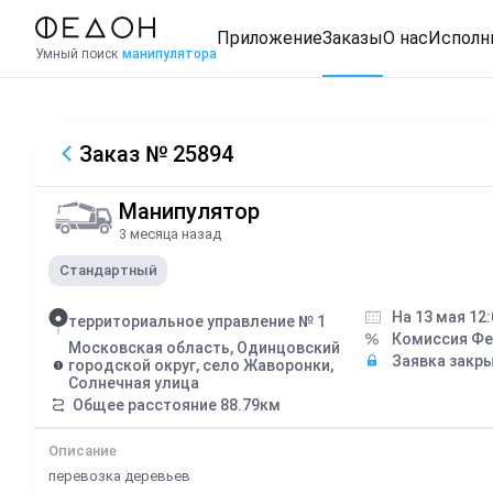
Приложение
Заказы
О нас
Исполн
Умный поиск
манипулятора
Заказ
№ 25894
Манипулятор
3 месяца назад
Стандартный
На 13 мая 12:
территориальное управление № 1
Комиссия Ф
Московская область, Одинцовский
Заявка закр
городской округ, село Жаворонки,
Солнечная улица
Общее расстояние
88.79
км
Описание
перевозка деревьев