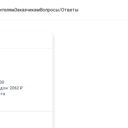
ителям
Заказчикам
Вопросы/Ответы
00
едон:
2062
₽
ыта