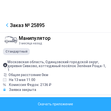
Заказ
№ 25895
Манипулятор
3 месяца назад
Стандартный
Московская область, Одинцовский городской округ,
деревня Сивково, коттеджный посёлок Зелёная Роща-1,
1
Общее расстояние
0
км
На 13 мая 11:00
Комиссия Федон:
2136
₽
Заявка закрыта
Описание
Скачать приложение
Выгрузить фуру, 11 паллет, общий вес 18 тонн