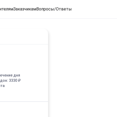
ителям
Заказчикам
Вопросы/Ответы
течение дня
едон:
3330
₽
ыта