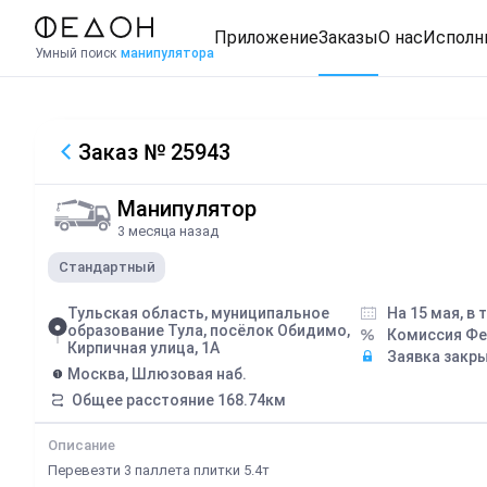
Приложение
Заказы
О нас
Исполн
Умный поиск
манипулятора
Заказ
№ 25943
Манипулятор
3 месяца назад
Стандартный
Тульская область, муниципальное
На 15 мая, в 
образование Тула, посёлок Обидимо,
Комиссия Ф
Кирпичная улица, 1А
Заявка закр
Москва, Шлюзовая наб.
Общее расстояние
168.74
км
Описание
Перевезти 3 паллета плитки 5.4т