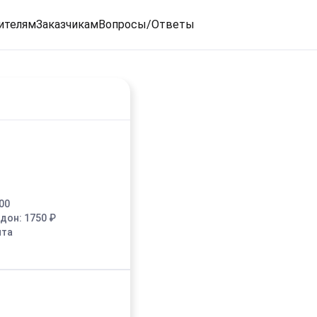
ителям
Заказчикам
Вопросы/Ответы
00
едон:
1750
₽
ыта