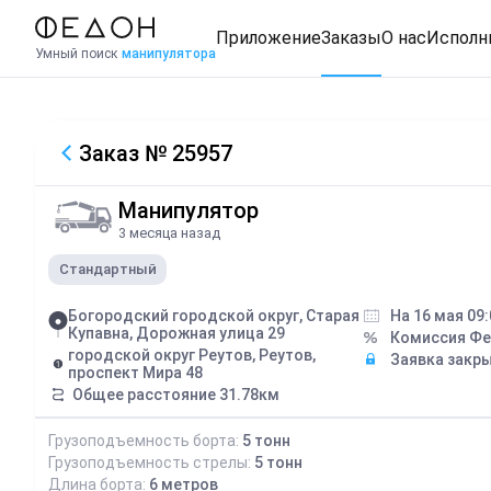
Приложение
Заказы
О нас
Исполн
Умный поиск
манипулятора
Заказ
№ 25957
Манипулятор
3 месяца назад
Стандартный
Богородский городской округ, Старая
На 16 мая 09:
Купавна, Дорожная улица 29
Комиссия Ф
городской округ Реутов, Реутов,
Заявка закр
проспект Мира 48
Общее расстояние
31.78
км
Грузоподъемность борта:
5
тонн
Грузоподъемность стрелы:
5
тонн
Длина борта:
6
метров