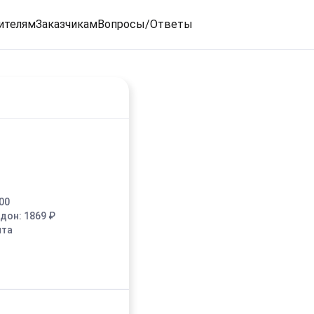
ителям
Заказчикам
Вопросы/Ответы
00
едон:
1869
₽
ыта