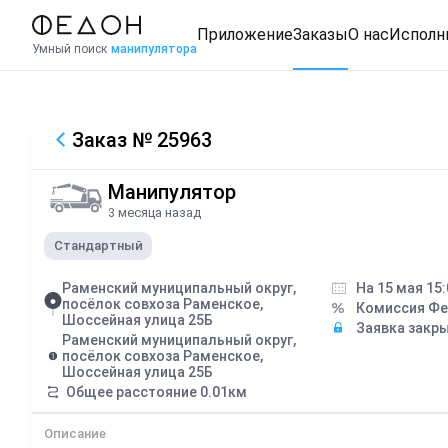
Приложение
Заказы
О нас
Исполн
Умный поиск
манипулятора
Заказ
№ 25963
Манипулятор
3 месяца назад
Стандартный
Раменский муниципальный округ,
На 15 мая 15:
посёлок совхоза Раменское,
Комиссия Ф
Шоссейная улица 25Б
Заявка закр
Раменский муниципальный округ,
посёлок совхоза Раменское,
Шоссейная улица 25Б
Общее расстояние
0.01
км
Описание