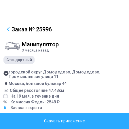
Заказ
№ 25996
Манипулятор
3 месяца назад
Стандартный
городской округ Домодедово, Домодедово,
Промышленная улица 11
Москва, Большой бульвар 44
Общее расстояние
47.43
км
На 19 мая, в течение дня
Комиссия Федон:
2548
₽
Заявка закрыта
Описание
Скачать приложение
Перевозка тротуарной плитки 6 под вес 11,7 т перегруз не грузят