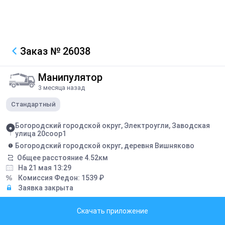
Заказ
№ 26038
Манипулятор
3 месяца назад
Стандартный
Богородский городской округ, Электроугли, Заводская
улица 20соор1
Богородский городской округ, деревня Вишняково
Общее расстояние
4.52
км
На 21 мая 13:29
Комиссия Федон:
1539
₽
Заявка закрыта
Грузоподъемность борта:
5
тонн
Скачать приложение
Грузоподъемность стрелы:
5
тонн