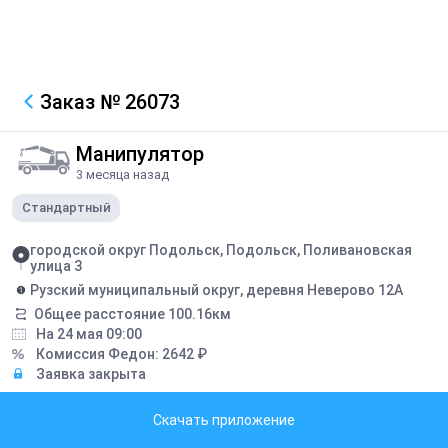
Заказ
№ 26073
Манипулятор
3 месяца назад
Стандартный
городской округ Подольск, Подольск, Поливановская
улица 3
Рузский муниципальный округ, деревня Неверово 12А
Общее расстояние
100.16
км
На 24 мая 09:00
Комиссия Федон:
2642
₽
Заявка закрыта
Грузоподъемность борта:
5
тонн
Скачать приложение
Грузоподъемность стрелы:
5
тонн