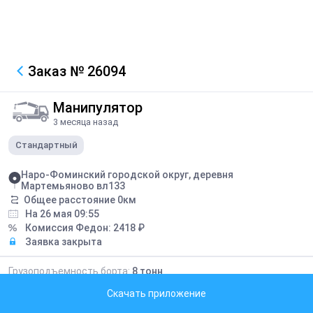
Заказ
№ 26094
Манипулятор
3 месяца назад
Стандартный
Наро-Фоминский городской округ, деревня
Мартемьяново вл133
Общее расстояние
0
км
На 26 мая 09:55
Комиссия Федон:
2418
₽
Заявка закрыта
Грузоподъемность борта:
8
тонн
Грузоподъемность стрелы:
5
тонн
Скачать приложение
Длина борта:
7
метров