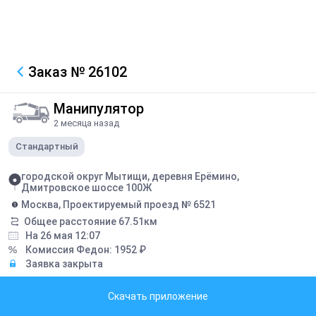
Заказ
№ 26102
Манипулятор
2 месяца назад
Стандартный
городской округ Мытищи, деревня Ерёмино,
Дмитровское шоссе 100Ж
Москва, Проектируемый проезд № 6521
Общее расстояние
67.51
км
На 26 мая 12:07
Комиссия Федон:
1952
₽
Заявка закрыта
Грузоподъемность борта:
5
тонн
Скачать приложение
Грузоподъемность стрелы:
3
тонн