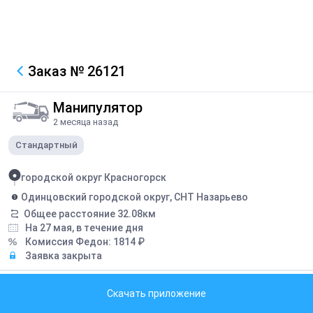
Заказ
№ 26121
Манипулятор
2 месяца назад
Стандартный
городской округ Красногорск
Одинцовский городской округ, СНТ Назарьево
Общее расстояние
32.08
км
На 27 мая, в течение дня
Комиссия Федон:
1814
₽
Заявка закрыта
Грузоподъемность борта:
5
тонн
Скачать приложение
Грузоподъемность стрелы:
3
тонн
Длина борта:
5
метров