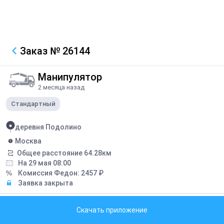
Заказ
№ 26144
Манипулятор
2 месяца назад
Стандартный
деревня Подолино
Москва
Общее расстояние
64.28
км
На 29 мая 08:00
Комиссия Федон:
2457
₽
Заявка закрыта
Описание
Скачать приложение
Перевозка металлических пластин, 500-800кг, контакт на загрузке
+79807121361 Николай, телефон на выгрузке +79772583119