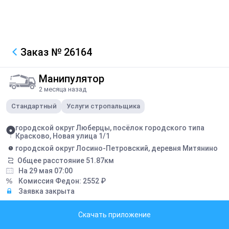
Заказ
№ 26164
Манипулятор
2 месяца назад
Стандартный
Услуги стропальщика
городской округ Люберцы, посёлок городского типа
Красково, Новая улица 1/1
городской округ Лосино-Петровский, деревня Митянино
Общее расстояние
51.87
км
На 29 мая 07:00
Комиссия Федон:
2552
₽
Заявка закрыта
Грузоподъемность борта:
5
тонн
Скачать приложение
Грузоподъемность стрелы:
3
тонн