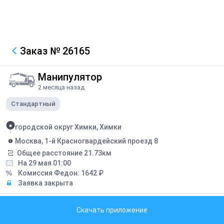
Заказ
№ 26165
Манипулятор
2 месяца назад
Стандартный
городской округ Химки, Химки
Москва, 1-й Красногвардейский проезд 8
Общее расстояние
21.73
км
На 29 мая 01:00
Комиссия Федон:
1642
₽
Заявка закрыта
Грузоподъемность борта:
5
тонн
Скачать приложение
Грузоподъемность стрелы:
3
тонн
Длина борта:
5
метров