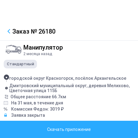
Заказ
№ 26180
Манипулятор
2 месяца назад
Стандартный
городской округ Красногорск, посёлок Архангельское
Дмитровский муниципальный округ, деревня Мелихово,
Цветочная улица 115Б
Общее расстояние
66.7
км
На 31 мая, в течение дня
Комиссия Федон:
3019
₽
Заявка закрыта
Грузоподъемность борта:
12
тонн
Скачать приложение
Грузоподъемность стрелы:
3
тонн