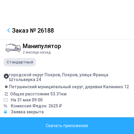
Заказ
№ 26188
Манипулятор
2 месяца назад
Стандартный
городской округ Покров, Покров, улица Франца
Штольверка 24
Петушинский муниципальный округ, деревня Калинино 12
Общее расстояние
53.31
км
На 31 мая 09:00
Комиссия Федон:
2625
₽
Заявка закрыта
Грузоподъемность борта:
8
тонн
Скачать приложение
Грузоподъемность стрелы:
7
тонн