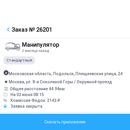
Заказ
№ 26201
Манипулятор
2 месяца назад
Стандартный
Московская область, Подольск, Плещеевская улица, 24
Москва, ул. 8-я Соколиной Горы / Окружной проезд
Общее расстояние
44.94
км
На 02 июня 08:15
Комиссия Федон:
2143
₽
Заявка закрыта
Описание
Скачать приложение
Сухие смеси 4 тонны 4 поддона Олег +79851047497 Светлана +7 937
225 79 36