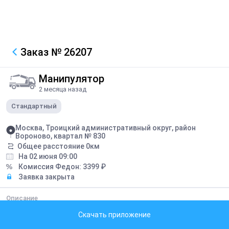
Заказ
№ 26207
Манипулятор
2 месяца назад
Стандартный
Москва, Троицкий административный округ, район
Вороново, квартал № 830
Общее расстояние
0
км
На 02 июня 09:00
Комиссия Федон:
3399
₽
Заявка закрыта
Описание
перевозка метровых колец - 11шт и крышки без люка - 6шт, общий
Скачать приложение
вес 8,85т