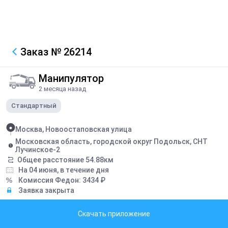
Заказ
№ 26214
Манипулятор
2 месяца назад
Стандартный
Москва, Новоостаповская улица
Московская область, городской округ Подольск, СНТ
Лучинское-2
Общее расстояние
54.88
км
На 04 июня, в течение дня
Комиссия Федон:
3434
₽
Заявка закрыта
Грузоподъемность борта:
5
тонн
Скачать приложение
Грузоподъемность стрелы:
3
тонн