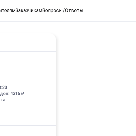
ителям
Заказчикам
Вопросы/Ответы
8:30
едон:
4316
₽
ыта