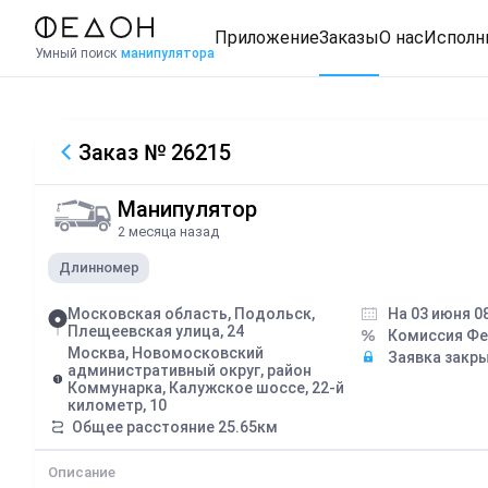
Приложение
Заказы
О нас
Исполн
Умный поиск
манипулятора
Заказ
№ 26215
Манипулятор
2 месяца назад
Длинномер
Московская область, Подольск,
На 03 июня 0
Плещеевская улица, 24
Комиссия Ф
Москва, Новомосковский
Заявка закр
административный округ, район
Коммунарка, Калужское шоссе, 22-й
километр, 10
Общее расстояние
25.65
км
Описание