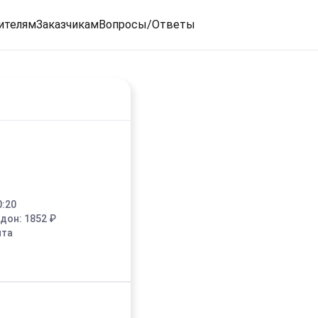
ителям
Заказчикам
Вопросы/Ответы
0:20
едон:
1852
₽
ыта