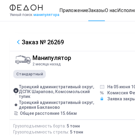
Приложение
Заказы
О нас
Исполн
Умный поиск
манипулятора
Заказ
№ 26269
Манипулятор
2 месяца назад
Стандартный
Троицкий административный округ,
На 05 июня 1
ДСПК Шарапово, Комсомольский
Комиссия Ф
тупик
Заявка закр
Троицкий административный округ,
деревня Бакланово
Общее расстояние
15.66
км
Грузоподъемность борта:
5
тонн
Грузоподъемность стрелы:
5
тонн