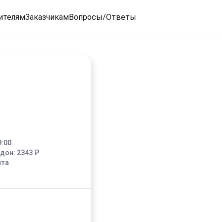
ителям
Заказчикам
Вопросы/Ответы
9:00
едон:
2343
₽
ыта