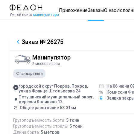
Приложение
Заказы
О нас
Исполн
Умный поиск
манипулятора
Заказ
№ 26275
Манипулятор
2 месяца назад
Стандартный
городской округ Покров, Покров,
На 06 июня 0
улица Франца Штольверка 24
Комиссия Ф
Петушинский муниципальный округ,
Заявка закр
деревня Калинино 12
Общее расстояние
53.31
км
Грузоподъемность борта:
5
тонн
Грузоподъемность стрелы:
5
тонн
Длина борта:
5
метров