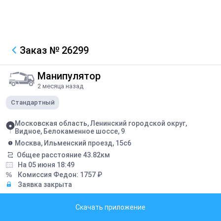
Заказ
№ 26299
Манипулятор
2 месяца назад
Стандартный
Московская область, Ленинский городской округ,
Видное, Белокаменное шоссе, 9
Москва, Ильменский проезд, 15с6
Общее расстояние
43.82
км
На 05 июня 18:49
Комиссия Федон:
1757
₽
Заявка закрыта
Грузоподъемность борта:
5
тонн
Скачать приложение
Грузоподъемность стрелы:
3
тонн