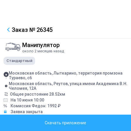
Заказ
№ 26345
Манипулятор
около 2 месяцев назад
Стандартный
Московская область, Лыткарино, территория промзона
Тураево, с6
Московская область, Реутов, улица имени Академика В.Н.
Челомея, 12А
Общее расстояние
28.52
км
На 10 июня 10:00
Комиссия Федон:
1992
₽
Заявка закрыта
Скачать приложение
Описание
общий вес 3150 кольца по 600кг (2400) крышки по 250кг (750)