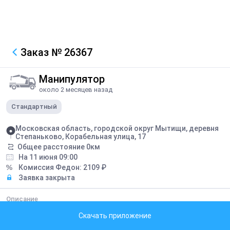
Заказ
№ 26367
Манипулятор
около 2 месяцев назад
Стандартный
Московская область, городской округ Мытищи, деревня
Степаньково, Корабельная улица, 17
Общее расстояние
0
км
На 11 июня 09:00
Комиссия Федон:
2109
₽
Заявка закрыта
Описание
разгрузка 2х машин с брусчаткой, общее количество 34 паллета, к
Скачать приложение
указанной стоимости обсуждается доплата за количество и
перевоз