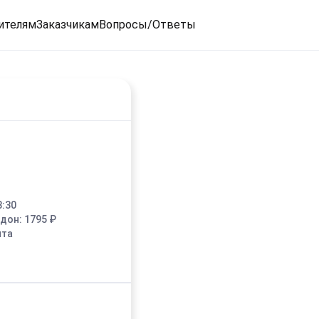
ителям
Заказчикам
Вопросы/Ответы
8:30
едон:
1795
₽
ыта