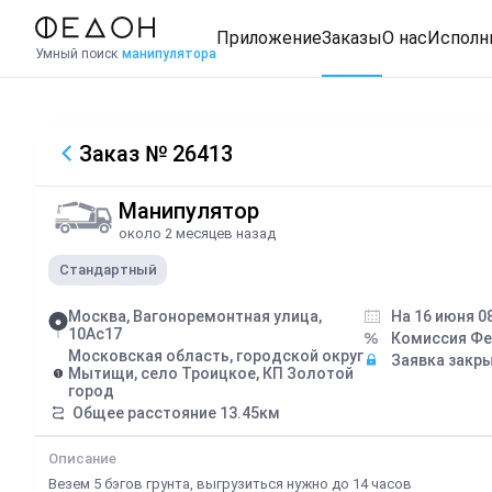
Приложение
Заказы
О нас
Исполн
Умный поиск
манипулятора
Заказ
№ 26413
Манипулятор
около 2 месяцев назад
Стандартный
Москва, Вагоноремонтная улица,
На 16 июня 0
10Ас17
Комиссия Ф
Московская область, городской округ
Заявка закр
Мытищи, село Троицкое, КП Золотой
город
Общее расстояние
13.45
км
Описание
Везем 5 бэгов грунта, выгрузиться нужно до 14 часов