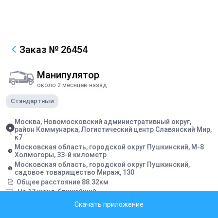
Заказ
№ 26454
Манипулятор
около 2 месяцев назад
Стандартный
Москва, Новомосковский административный округ,
район Коммунарка, Логистический центр Славянский Мир,
к7
Московская область, городской округ Пушкинский, М-8
Холмогоры, 33-й километр
Московская область, городской округ Пушкинский,
садовое товарищество Мираж, 130
Общее расстояние
88.32
км
На 17 июня, ближайший
Комиссия Федон:
2402
₽
Скачать приложение
Заявка закрыта