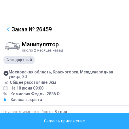
Заказ
№ 26459
Манипулятор
около 2 месяцев назад
Стандартный
Московская область, Красногорск, Международная
улица, 20
Общее расстояние
0
км
На 18 июня 09:00
Комиссия Федон:
2836
₽
Заявка закрыта
Грузоподъемность борта:
8
тонн
Грузоподъемность стрелы:
5
тонн
Скачать приложение
Длина борта:
6
метров