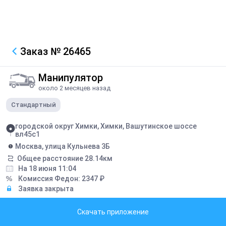
Заказ
№ 26465
Манипулятор
около 2 месяцев назад
Стандартный
городской округ Химки, Химки, Вашутинское шоссе
вл45с1
Москва, улица Кульнева 3Б
Общее расстояние
28.14
км
На 18 июня 11:04
Комиссия Федон:
2347
₽
Заявка закрыта
Грузоподъемность борта:
10
тонн
Скачать приложение
Грузоподъемность стрелы:
3
тонн