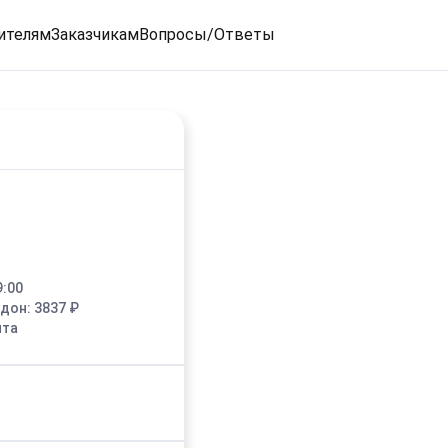
ителям
Заказчикам
Вопросы/Ответы
9:00
едон:
3837
₽
ыта