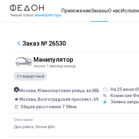
Приложение
Заказы
О нас
Исполн
Умный поиск
манипулятора
Заказ
№ 26530
Манипулятор
около 1 месяца назад
Стандартный
На 25 июня 0
Москва, Южнопортовая улица, вл38Б
Комиссия Ф
Москва, Волгоградский проспект, 69
Заявка закр
Общее расстояние
7.98
км
Описание
Два рейса, блоки фбс